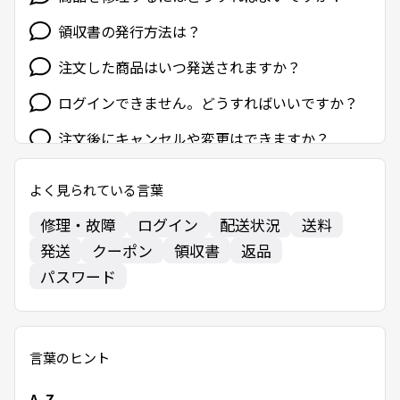
領収書の発行方法は？
注文した商品はいつ発送されますか？
ログインできません。どうすればいいですか？
注文後にキャンセルや変更はできますか？
注文間違いやサイズ・色違いなどを理由に返品
よく見られている言葉
できますか？
修理・故障
ログイン
配送状況
送料
クーポンはどのように使いますか？
発送
クーポン
領収書
返品
コンビニ後払いの請求書の到着時期と支払い期
パスワード
限は？
言葉のヒント
A-Z